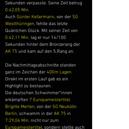
Sekunden verpasste. Seine Zeit betrug 
0:42,05 Min.
Auch 
Günter Kellermann
, von der 
SG 
Westthüringen
, fehlte das letzte 
Quäntchen Glück. Mit seiner Zeit von
0:42,11 Min
. lag er nur 14/100 
Sekunden hinter dem Bronzerang der 
AK 75
 und kam auf den 5.Rang an.
Die Nachmittagsabschnitte standen 
ganz im Zeichen der 
400m Lagen
.
Direkt im ersten Lauf gab es ein 
Highlight zu bestaunen. 
Die deutschen Schwimmer*innen 
erkämpften
 7 Europameistertitel.
Brigitte Merten
, von der 
SG Neukölln 
Berlin
, schwamm in der
 AK 75
 in 
7:29,06 Min
. nicht nur zum 
Europameistertitel
, sondern stellte auch 