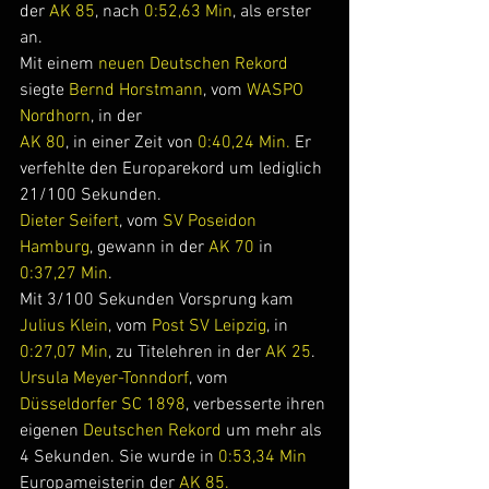
der 
AK 85
, nach 
0:52,63 Min
, als erster 
an.
Mit einem 
neuen Deutschen Rekord
siegte 
Bernd Horstmann
, vom 
WASPO 
Nordhorn
, in der 
AK 80
, in einer Zeit von 
0:40,24 Min. 
Er 
verfehlte den Europarekord um lediglich 
21/100 Sekunden.
Dieter Seifert
, vom 
SV Poseidon 
Hamburg
, gewann in der 
AK 70
 in 
0:37,27 Min
.
Mit 3/100 Sekunden Vorsprung kam 
Julius Klein
, vom 
Post SV Leipzig
, in 
0:27,07 Min
, zu Titelehren in der 
AK 25
.
Ursula Meyer-Tonndorf
, vom 
Düsseldorfer SC 1898
, verbesserte ihren 
eigenen 
Deutschen Rekord 
um mehr als 
4 Sekunden. Sie wurde in
 0:53,34 Min 
Europameisterin der 
AK 85.