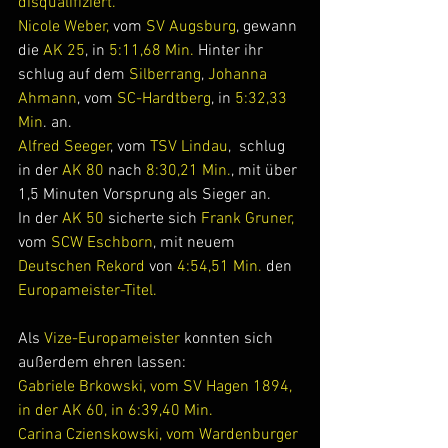
disqualifiziert.
Nicole Weber, 
vom 
SV Augsburg
, gewann 
die
 AK 25
, in 
5:11,68 Min. 
Hinter ihr 
schlug auf dem 
Silberrang
, 
Johanna 
Ahmann
, vom 
SC-Hardtberg
, in 
5:32,33 
Min
. an.
Alfred Seeger
, vom 
TSV Lindau
,  schlug 
in der 
AK 80
 nach 
8:30,21 Min.
, mit über 
1,5 Minuten Vorsprung als Sieger an.
In der 
AK 50
 sicherte sich
 Frank Gruner, 
vom 
SCW Eschborn
, mit neuem 
Deutschen Rekord
 von 
4:54,51 Min. 
den 
Europameister-Titel.
Als 
Vize-Europameister
 konnten sich 
außerdem ehren lassen:
Gabriele Brkowski, vom SV Hagen 1894, 
in der AK 60, in 6:39,40 Min.
Carina Czienskowski, vom Wardenburger 