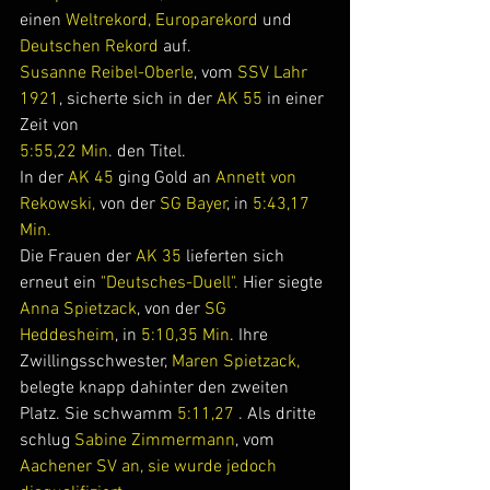
einen 
Weltrekord, Europarekord
 und 
Deutschen Rekord 
auf.
Susanne Reibel-Oberle
, vom 
SSV Lahr 
1921
, sicherte sich in der
 AK 55
 in einer 
Zeit von 
5:55,22 Min
. den Titel.
In der 
AK 45 
ging Gold an 
Annett von 
Rekowski,
 von der 
SG Bayer
, in 
5:43,17 
Min.
Die Frauen der 
AK 35
 lieferten sich 
erneut ein
 "Deutsches-Duell".
 Hier siegte 
Anna Spietzack
, von der 
SG 
Heddesheim
, in 
5:10,35 Min
. Ihre 
Zwillingsschwester, 
Maren Spietzack,
belegte knapp dahinter den zweiten 
Platz. Sie schwamm 
5:11,27 
. Als dritte 
schlug 
Sabine Zimmermann
, vom 
Aachener SV an, sie wurde jedoch 