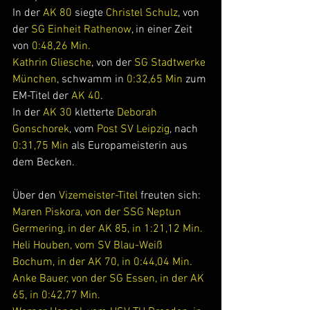
In der 
AK 80
 siegte 
Christel Schulz
, von 
der 
SG Einheit Rathenow
, in einer Zeit 
von 
0:48,26 Min.
Kathrin Gliesche
, von der 
SG Stadtwerke 
München
, schwamm in
 0:32,65 Min
 zum 
EM-Titel der 
AK 40
.
In der 
AK 30
 kletterte 
Deborah 
Gonschorek
, vom 
Post SV Leipzig
, nach 
0:31,75 Min
 als Europameisterin aus 
dem Becken.
Über den 
Vizemeister-Titel 
freuten sich:
Maren Piskora, von der SSG Neptun 
Germering, in der AK 85, in 1:21,12 Min.
Heli Houben, vom SV Blau-Weiß 
Bochum, in der AK 70, in 0:44,04 Min.
Anke Bauer, von der SG Essen, in der AK 
65, in 0:42,77 Min.