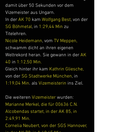
damit über 50 Sekunden vor dem 
Vizemeister aus Ungarn.
In der 
AK 70
 kam 
Wolfgang Best
, von der 
SG Böhmetal
, in 
1:29,44 Min
 zu 
Titelehren.
Nicole Heidemann
, vom 
TV Meppen,
schwamm dicht an ihren eigenen 
Weltrekord heran. Sie gewann in der
 AK 
40
 in 
1:12,50 Min.
Gleich hinter ihr kam 
Kathrin Gliesche,
von der
 SG Stadtwerke München
, in 
1:19,04 Min
. als 
Vizemeisterin
 ins Ziel.
Die weiteren 
Vizemeister
 wurden:
Marianne Merkel, die für 00636 C.N. 
Alcobendas startet, in der AK 85, in 
2:49,91 Min.
Cornelia Neubert, von der SGS Hannover, 