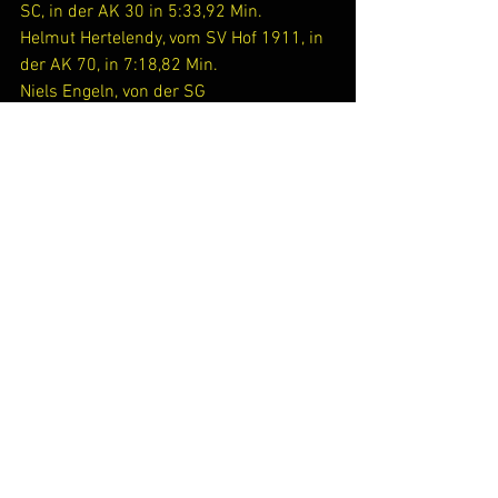
SC, in der AK 30 in 5:33,92 Min.
Helmut Hertelendy, vom SV Hof 1911, in 
der AK 70, in 7:18,82 Min.
Niels Engeln, von der SG 
Gladbeck/Rechlinghausen, in der AK 25 
in 4:51,61 Min.
Über weitere 
 Bronzemedaillen
 freuen 
wir uns gemeinsam mit:
Brigitte Weinzierl, vom SV Lohhof, in der 
AK 70, in 9:12,76 Min.
Sandra Stuhr, von der SG Wiste, in der 
AK 50, in 5:59,45 Min.
Lutz Wiese, vom Bremer Sport Club, in 
der AK 60, in 5:52,78 Min.
Jan Mehrholz, vom USV TU Dresden, in 
der AK 45, in 5:23,70 Min.
Ganz knapp an der Bronzemedaille 