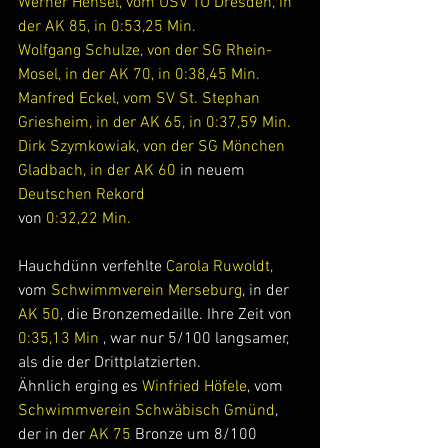
Werner Hensel, vom USV TU Dresden, in 
der AK 85, in 0:53,25 Min.
Wolfgang Schulze, von der SG Rhein-
Mosel, in der AK 70, in 0:38,45 Min.
Manfred Eckel, vom SV St. Stephan 
Griesheim, in der AK 65, in 0:37,59 Min.
Dirk Szymkowiak, von der SG Mönchen 
Gladbach, in der AK 60
 in neuem 
Deutschen Rekord
von 
0:32,22 Min.
Hauchdünn verfehlte 
Carola Ruwoldt,
vom 
Schwimmverein Merseburg
, in der 
AK 50
, die Bronzemedaille. Ihre Zeit von 
0:35,13 Min
 , war nur 5/100 langsamer, 
als die der Drittplatzierten.
Ähnlich erging es 
Winfried Höfele
, vom 
Schwimmverein Schwäbisch Gmünd
, 
der in der 
AK 75 
Bronze um 8/100 