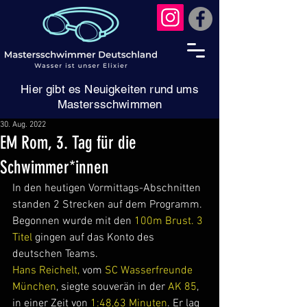
Hier gibt es Neuigkeiten rund ums
Mastersschwimmen
30. Aug. 2022
EM Rom, 3. Tag für die
Schwimmer*innen
In den heutigen Vormittags-Abschnitten 
standen 2 Strecken auf dem Programm.
Begonnen wurde mit den 
100m Brust. 3 
Titel 
gingen auf das Konto des 
deutschen Teams.
Hans Reichelt,
 vom
 SC Wasserfreunde 
München
, siegte souverän in der 
AK 85
, 
in einer Zeit von 
1:48,63 Minuten
. Er lag 