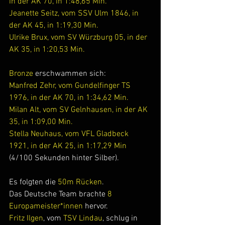
in der AK 70, in 1:48,65 Min.
Jeanette Seitz, vom SSV Ulm 1846, in 
der AK 45, in 1:19,30 Min.
Ulrike Brux, vom SV Würzburg 05, in der 
AK 35, in 1:20,53 Min.
Bronze
 erschwammen sich:
Manfred Zehr, vom Gundelfinger TS 
1976, in der AK 70, in 1:34,62 Min.
Milan Alt, vom SV Gelnhausen, in der AK 
35, in 1:09,00 Min.
Stella Neuhaus, vom VFL Gladbeck 
1921, in der AK 25, in 1:17,29 Min
(4/100 Sekunden hinter Silber).
Es folgten die 
50m Rücken
.
Das Deutsche Team brachte
 8 
Europameister*innen 
hervor.
Fritz Ilgen
, vom 
TSV Lindau
, schlug in 