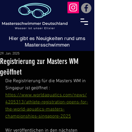
Hier gibt es Neuigkeiten rund ums
Mastersschwimmen
29. Jan. 2025
Registrierung zur Masters WM
geöffnet
Die Registrierung für die Masters WM in 
Singapur ist geöffnet : 
https://www.worldaquatics.com/news/
4205313/athlete-registration-opens-for-
the-world-aquatics-masters-
championships-singapore-2025
Wir veröffentlichen in den nächsten 