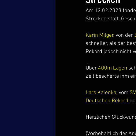
Am 12.02.2023 fande
Strecken statt. Ges
Karin Milger,
 von der 
schneller, als der be
Rekord jedoch nicht v
Über
 400m Lagen
 sc
Zeit bescherte ihm ei
Lars Kalenka, 
vom 
SV
Deutschen Rekord 
de
Herzlichen Glückwunsc
(Vorbehaltlich der A