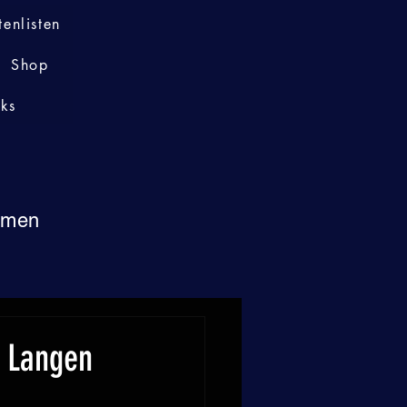
tenlisten
Shop
nks
immen
r Langen