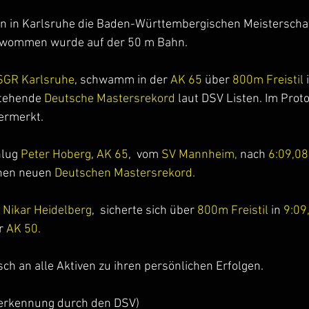
n in Karlsruhe die Baden-Württembergischen Meisterscha
chwommen wurde auf der 50 m Bahn.
SGR Karlsruhe
, schwamm in der 
AK 65
 über
 800m Freistil
 
stehende 
Deutsche Mastersrekord
 laut DSV Listen. Im Protok
ermerkt.
hlug 
Peter Hoberg
, 
AK 65
,  vom 
SV Mannheim, 
nach
 6:09,08
nen neuen 
Deutschen Mastersrekord.
 Nikar Heidelberg
,  sicherte sich über
 800m Freistil
 in 
9:09
r 
AK 50.
h an alle Aktiven zu ihren persönlichen Erfolgen.
nerkennung durch den DSV)