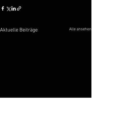
Alle ansehen
Aktuelle Beiträge
Vorläufiges Meldeergebnis Masters
EM Samorin