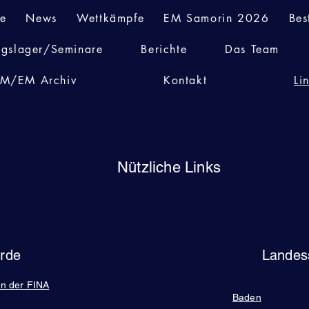
te
News
Wettkämpfe
EM Samorin 2026
Bes
ngslager/Seminare
Berichte
Das Team
M/EM Archiv
Kontakt
Li
Nützliche Links
orde
Landes
en der FINA
Baden