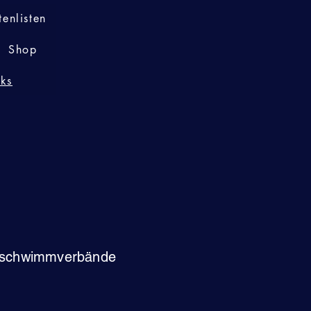
tenlisten
Shop
nks
schwimmverbände