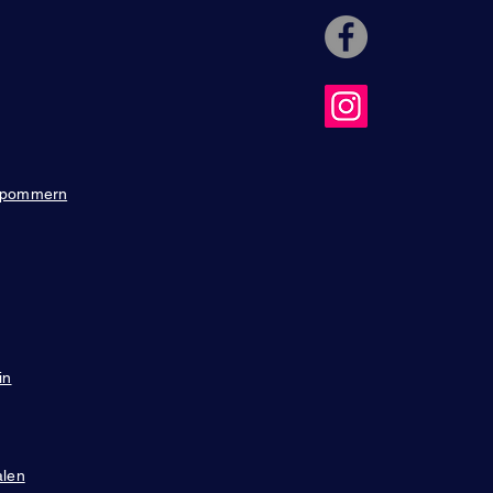
rpommern
in
alen