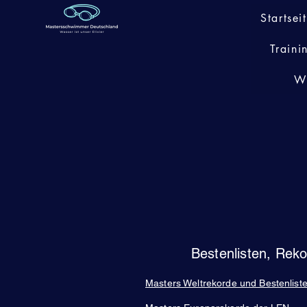
Startsei
Traini
W
Bestenlisten, Rek
Masters Weltrekorde und Bestenlist