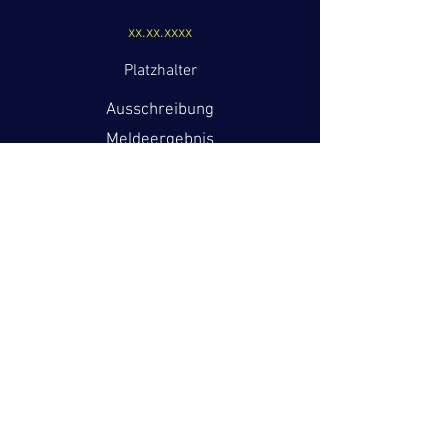
xx.xx.xxxx
Platzhalter
Ausschreibung
Meldeergebnis
Ergebnisdienst
Protokoll
Webseite
September
xx.xx.xxxx
Platzhalter