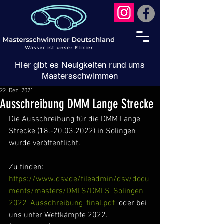
Hier gibt es Neuigkeiten rund ums
Mastersschwimmen
22. Dez. 2021
Ausschreibung DMM Lange Strecke
Die Ausschreibung für die DMM Lange 
Strecke (18.-20.03.2022) in Solingen 
wurde veröffentlicht.
Zu finden: 
https://www.dsv.de/fileadmin/dsv/docu
ments/masters/DMLS/DMLS_Solingen_
2022_Ausschreibung_final.pdf
  oder bei 
uns unter Wettkämpfe 2022.