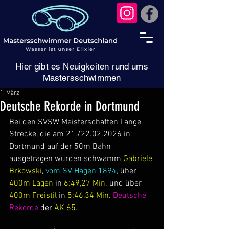
Hier gibt es Neuigkeiten rund ums
Mastersschwimmen
1. März
Deutsche Rekorde in Dortmund
Bei den SVSW Meisterschaften Lange 
Strecke, die am 21./22.02.2026 in 
Dortmund auf der 50m Bahn 
ausgetragen wurden schwamm 
Gabriele 
Brkowski
, 
vom SV Hagen 1894,
 über
400m Lagen
 in
 6:49,27 Min.
 und über 
400m Freistil
 in
 5:46,34 Min.
Deutsche 
Rekorde
 der 
AK 65.