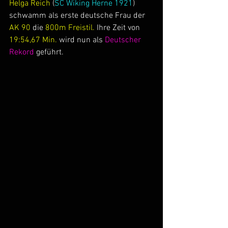
Helga Reich 
(
SC Wiking Herne 1921
) 
schwamm als erste deutsche Frau der 
AK 90 
die 
800m Freistil.
 Ihre Zeit von 
19:54,67 Min. 
wird nun als 
Deutscher 
Rekord
 geführt.