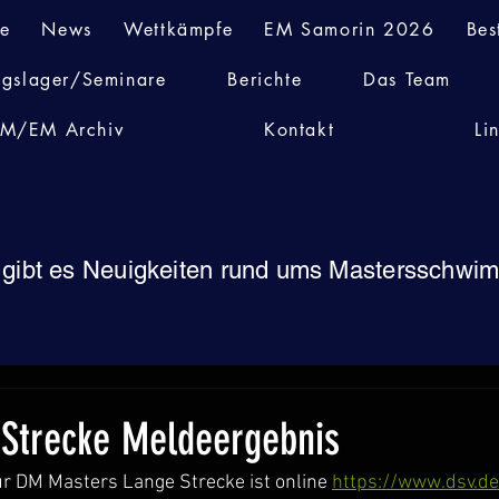
te
News
Wettkämpfe
EM Samorin 2026
Bes
ngslager/Seminare
Berichte
Das Team
M/EM Archiv
Kontakt
Li
 gibt es Neuigkeiten rund ums Mastersschw
Strecke Meldeergebnis
r DM Masters Lange Strecke ist online 
https://www.dsv.de