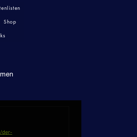
tenlisten
Shop
nks
immen
/der-