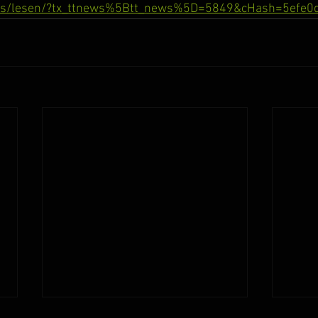
les/lesen/?tx_ttnews%5Btt_news%5D=5849&cHash=5efe0