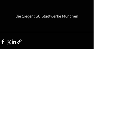
Die Sieger : SG Stadtwerke München
Alle ansehen
Aktuelle Beiträge