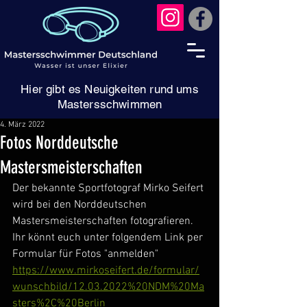
Hier gibt es Neuigkeiten rund ums
Mastersschwimmen
4. März 2022
Fotos Norddeutsche
Mastersmeisterschaften
Der bekannte Sportfotograf Mirko Seifert 
wird bei den Norddeutschen 
Mastersmeisterschaften fotografieren. 
Ihr könnt euch unter folgendem Link per 
Formular für Fotos "anmelden" 
https://www.mirkoseifert.de/formular/
wunschbild/12.03.2022%20NDM%20Ma
sters%2C%20Berlin