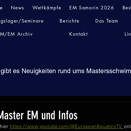
te
News
Wettkämpfe
EM Samorin 2026
Bes
ngslager/Seminare
Berichte
Das Team
M/EM Archiv
Kontakt
Li
 gibt es Neuigkeiten rund ums Mastersschw
Master EM und Infos
hier 
https://www.youtube.com/@EuropeanAquaticsTV
 on