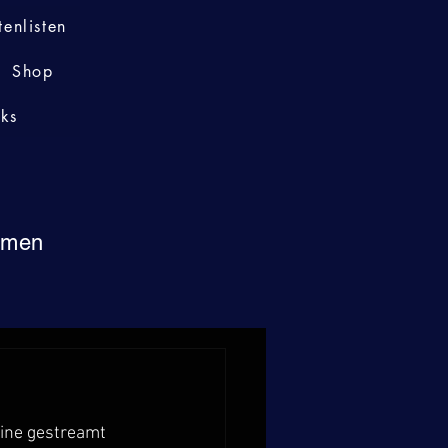
tenlisten
Shop
nks
immen
line gestreamt 