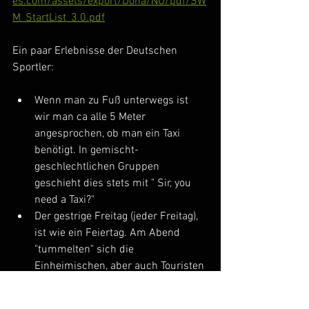
es.com/assets/export/Doha/NU/pdf/SW
M_StartList_3.0.pdf
Ein paar Erlebnisse der Deutschen 
Sportler:
Wenn man zu Fuß unterwegs ist 
wir man ca alle 5 Meter 
angesprochen, ob man ein Taxi 
benötigt. In gemischt-
geschlechtlichen Gruppen 
geschieht dies stets mit " Sir, you 
need a Taxi?" 
Der gestrige Freitag (jeder Freitag), 
ist wie ein Feiertag. Am Abend 
"tummelten" sich die 
Einheimischen, aber auch Touristen 
in den beliebten Gegenden und 
Märkten. Die Restaurants waren 