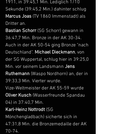
1911, in 39:45,1 Min. Lediglich 1/10 
Sekunde (39:45,2 Min.) dahinter schlug 
Marcus Joas
 (TV 1860 Immenstadt) als 
Dritter an.
Bastian Schorr
 (SG Schorr) gewann in 
36:47,7 Min. Bronze in der AK 30-34.
Auch in der AK 50-54 ging Bronze "nach 
Deutschland". 
Michael Dieckmann
, von 
der SG Wuppertal, schlug hier in 39:25,0 
Min. vor seinem Landsmann 
Jens 
Ruthemann
 (Waspo Nordhorn) an, der in 
39:33,3 Min. Vierter wurde. 
Vize-Weltmeister der AK 55-59 wurde 
Oliver Kusch 
(Wasserfreunde Spandau 
04) in 37:40,7 Min.
Karl-Heinz Nottrodt 
(SG 
Mönchengladbach) sicherte sich in 
47:31,8 Min. die Bronzemedaille der AK 
70-74. 