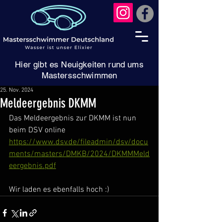
Hier gibt es Neuigkeiten rund ums
Mastersschwimmen
25. Nov. 2024
Meldeergebnis DKMM
Das Meldeergebnis zur DKMM ist nun 
beim DSV online 
https://www.dsv.de/fileadmin/dsv/docu
ments/masters/DMKB/2024/DKMMMeld
eergebnis.pdf
Wir laden es ebenfalls hoch :)