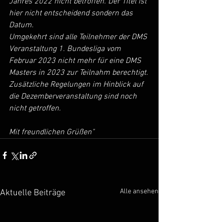
Jahres 2022 nicht betroffen. Der Titel ist 
hier nicht entscheidend sondern das 
Datum.
Umgekehrt sind alle Teilnehmer der DMS 
Veranstaltung 1. Bundesliga vom 
Februar 2023 nicht mehr für eine DMS 
Masters in 2023 zur Teilnahm berechtigt.
Zusätzliche Regelungen im Hinblick auf 
die Dezemberveranstaltung sind noch 
nicht getroffen.
Mit freundlichen Grüßen"
Alle ansehen
Aktuelle Beiträge