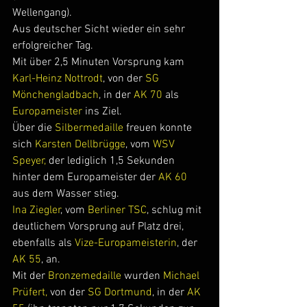
Wellengang).
Aus deutscher Sicht wieder ein sehr 
erfolgreicher Tag.
Mit über 2,5 Minuten Vorsprung kam 
Karl-Heinz Nottrodt
, von der 
SG 
Mönchengladbach
, in der 
AK 70 
als 
Europameister
 ins Ziel.
Über die
 Silbermedaille
 freuen konnte 
sich 
Karsten Dellbrügge
, vom
 WSV 
Speyer,
 der lediglich 1,5 Sekunden 
hinter dem Europameister der 
AK 60 
aus dem Wasser stieg.
Ina Ziegler
, vom 
Berliner TSC
, schlug mit 
deutlichem Vorsprung auf Platz drei, 
ebenfalls als 
Vize-Europameisterin
, der 
AK 55
, an.
Mit der 
Bronzemedaille
 wurden
 Michael 
Prüfert,
 von der 
SG Dortmund
, in der 
AK 