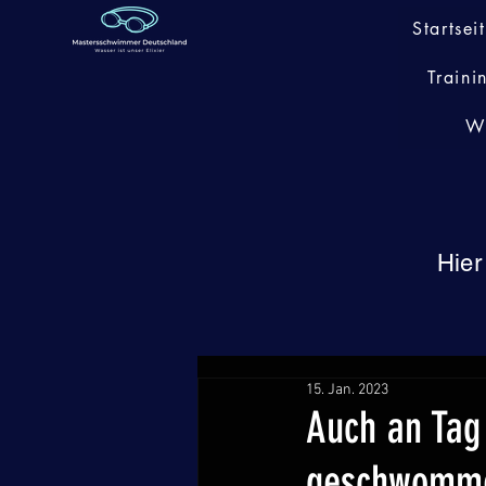
Startsei
Traini
W
Hier
15. Jan. 2023
Auch an Tag
geschwomm