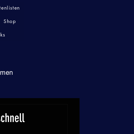
tenlisten
Shop
nks
immen
chnell