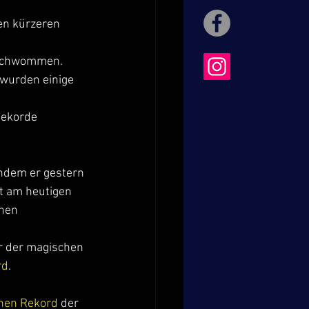
en kürzeren 
eschwommen.
 wurden einige 
ekorde 
chdem er gestern 
rt am heutigen 
inen 
r der magischen 
rd
.
hen Rekord 
der 