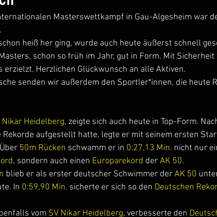
internationalen Masterswettkampf in Gau-Algesheim war d
.
chon heiß her ging, wurde auch heute äußerst schnell g
asters, schon so früh im Jahr, gut in Form. Mit Sicherheit
s erzielzt. Herzlichen Glückwunsch an alle Aktiven.
he senden wir außerdem den Sportler*innen, die heute R
 Nikar Heidelberg
, zeigte sich auch heute in Top-Form. Na
 Rekorde aufgestellt hatte, legte er mit seinem ersten Sta
 Über 
50m Rücken 
schwamm er in
 0:27,13 Min. 
nicht nur e
kord
, sondern auch einen
 Europarekord
 der 
AK 50.
n
 blieb er als erster deutscher Schwimmer der 
AK 50
 unte
e. In 
0:59,90 Min
. sicherte er sich so den 
Deutschen Reko
benfalls vom 
SV Nikar Heidelberg
, verbesserte den 
Deutsc