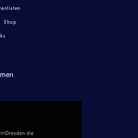
tenlisten
Shop
nks
immen
innDresden die 