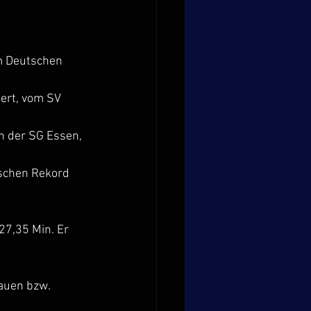
m Deutschen 
ert, vom SV 
 der SG Essen, 
tschen Rekord 
7,35 Min. Er 
auen bzw. 