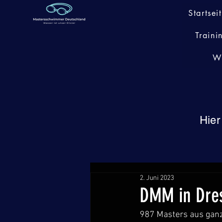
Startsei
Traini
W
Hier
2. Juni 2023
DMM in Dres
987 Masters aus ganz