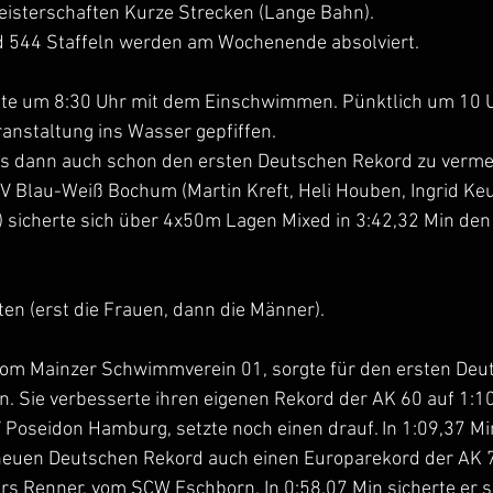
sterschaften Kurze Strecken (Lange Bahn).
d 544 Staffeln werden am Wochenende absolviert.
tete um 8:30 Uhr mit dem Einschwimmen. Pünktlich um 10 
ranstaltung ins Wasser gepfiffen. 
es dann auch schon den ersten Deutschen Rekord zu verme
V Blau-Weiß Bochum (Martin Kreft, Heli Houben, Ingrid K
 sicherte sich über 4x50m Lagen Mixed in 3:42,32 Min den 
gten (erst die Frauen, dann die Männer).
, vom Mainzer Schwimmverein 01, sorgte für den ersten Deu
n. Sie verbesserte ihren eigenen Rekord der AK 60 auf 1:1
SV Poseidon Hamburg, setzte noch einen drauf. In 1:09,37 
neuen Deutschen Rekord auch einen Europarekord der AK 
ars Renner, vom SCW Eschborn. In 0:58,07 Min sicherte er s