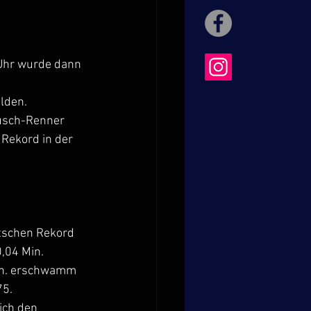
Uhr wurde dann 
lden. 
eusch-Renner 
Rekord in der 
tschen Rekord 
0,04 Min.
Min. erschwamm 
75.
ich den 