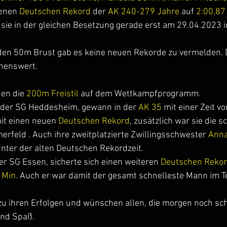
enen 
Deutschen Rekord 
der 
AK 240-279 Jahre
 auf 
2:00,87
 sie in der gleichen Besetzung gerade erst am 29.04.2023 in
den 50m Brust gab es keine neuen Rekorde zu vermelden. 
henswert.
en die 
200m Freistil 
auf dem Wettkampfprogramm.
n der SG Heddesheim, gewann in der 
AK 35
 mit einer Zeit vo
it einen neuen 
Deutschen Rekord
, zusätzlich war sie die s
rfeld . Auch ihre zweitplatzierte Zwillingsschwester 
Anna
unter der alten Deutschen Rekordzeit.
er SG Essen, sicherte sich einen weiteren 
Deutschen Rekor
 Min.
 Auch er war damit der gesamt schnelleste Mann im T
n zu ihren Erfolgen und wünschen allen, die morgen noch 
 und Spaß.