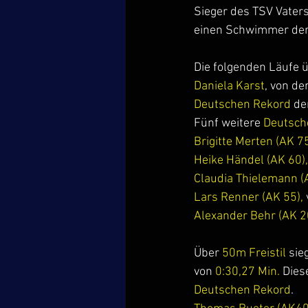
Sieger des TSV Vater
einen Schwimmer der
Die folgenden Läufe ü
Daniela Karst
, von de
Deutschen Rekord 
de
Fünf weitere
 Deutsch
Brigitte Merten (AK 75
Heike Händel (AK 60),
Claudia Thielemann (A
Lars Renner (AK 55), 
Alexander Behr (AK 2
Über 
50m Freistil
 sie
von 
0:30,27 Min.
 Dies
Deutschen Rekord
.