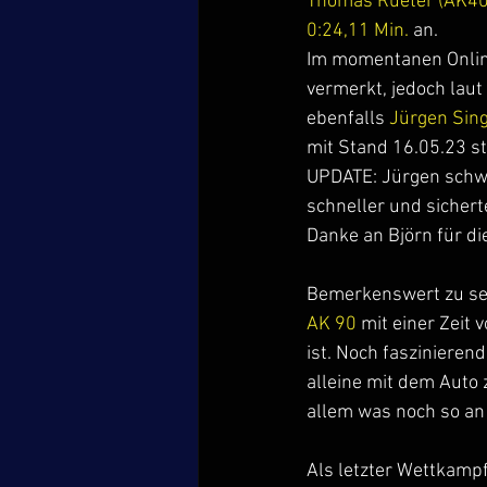
Thomas Rueter (AK40
0:24,11 Min.
 an.  
Im momentanen Online 
vermerkt, jedoch lau
ebenfalls 
Jürgen Sing
mit Stand 16.05.23 st
UPDATE: Jürgen schwa
schneller und sichert
Danke an Björn für d
Bemerkenswert zu se
AK 90 
mit einer Zeit
ist. Noch faszinieren
alleine mit dem Auto
allem was noch so an
Als letzter Wettkamp