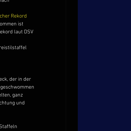
nach 
cher Rekord 
wommen ist 
Rekord laut DSV 
stilstaffel 
ck, der in der 
ran geschwommen 
lten, ganz 
achtung und 
taffeln 