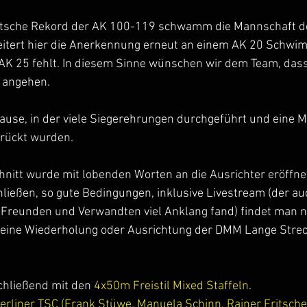
eutsche Rekord der AK 100-119 schwamm die Mannschaft d
itert hier die Anerkennung erneut an einem AK 20 Schwi
r AK 25 fehlt. In diesem Sinne wünschen wir dem Team, dass
 angehen.
pause, in der viele Siegerehrungen durchgeführt und eine 
drückt wurden.
nitt wurde mit lobenden Worten an die Ausrichter eröffnet
ießen, so gute Bedingungen, inklusive Livestream (der au
reunden und Verwandten viel Anklang fand) findet man nich
eine Wiederholung oder Ausrichtung der DMM Lange Strec
hließend mit den
 4x50m Freistil Mixed Staffeln
.
Berliner TSC (Frank Stüwe, Manuela Schinn, Rainer Fritsche, 