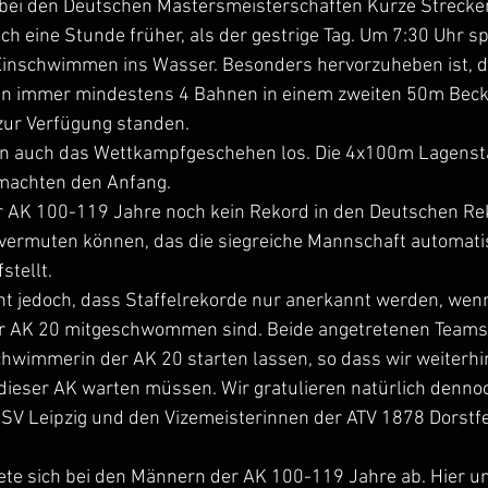
bei den Deutschen Mastersmeisterschaften Kurze Strecke
h eine Stunde früher, als der gestrige Tag. Um 7:30 Uhr s
inschwimmen ins Wasser. Besonders hervorzuheben ist, da
 immer mindestens 4 Bahnen in einem zweiten 50m Beck
r Verfügung standen. 
n auch das Wettkampfgeschehen los. Die 4x100m Lagensta
machten den Anfang. 
r AK 100-119 Jahre noch kein Rekord in den Deutschen Rek
 vermuten können, das die siegreiche Mannschaft automati
stellt.
ht jedoch, dass Staffelrekorde nur anerkannt werden, wenn
 AK 20 mitgeschwommen sind. Beide angetretenen Teams 
hwimmerin der AK 20 starten lassen, so dass wir weiterhin
dieser AK warten müssen. Wir gratulieren natürlich denno
SV Leipzig und den Vizemeisterinnen der ATV 1878 Dorstfe
ete sich bei den Männern der AK 100-119 Jahre ab. Hier un