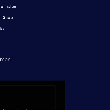
tenlisten
Shop
nks
immen