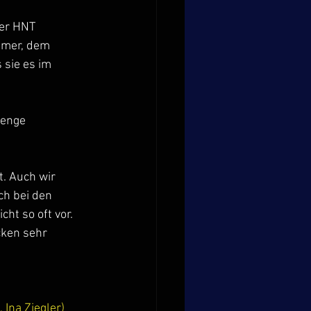
er HNT 
mmer, dem 
 sie es im 
Menge 
. Auch wir 
ch bei den 
t so oft vor. 
ken sehr 
Ina Ziegler) 