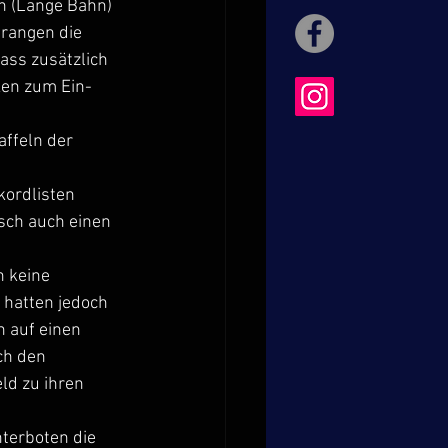
n (Lange Bahn) 
prangen die 
ss zusätzlich 
en zum Ein- 
ffeln der 
ordlisten 
sch auch einen 
 keine 
hatten jedoch 
 auf einen 
ch den 
ld zu ihren 
terboten die 