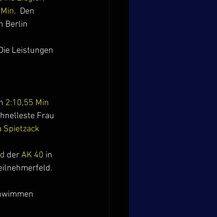
 Min
.  Den 
 Berlin 
Die Leistungen 
n 
2:10,55 Min 
chnelleste Frau 
 Spietzack
d 
der 
AK 40 
in 
eilnehmerfeld.
schwimmen 