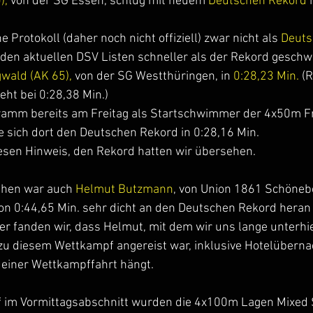
),
 von der SG Essen, schlug mit neuem
 Deutschen Rekord
 
Protokoll (daher noch nicht offiziell) zwar nicht als 
Deuts
t den aktuellen DSV Listen schneller als der Rekord gesch
wald (AK 65),
 von der SG Westthüringen, in 
0:28,23 Min.
 (
eht bei 0:28,38 Min.)
mm bereits am Freitag als Startschwimmer der 4x50m Frei
e sich dort den Deutschen Rekord in 0:28,16 Min. 
iesen Hinweis, den Rekord hatten wir übersehen.
hen war auch 
Helmut Butzmann
, von Union 1861 Schönebe
 von 0:44,65 Min. sehr dicht an den Deutschen Rekord he
der fanden wir, dass Helmut, mit dem wir uns lange unterhie
 zu diesem Wettkampf angereist war, inklusive Hotelübern
 einer Wettkampffahrt hängt. 
f im Vormittagsabschnitt wurden die 4x100m Lagen Mixed S