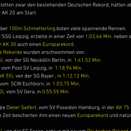
stetten zwar den bestehenden Deutschen Rekord, hatten ab
 AK 20 am Start.
ber 
100m Schmetterling
 boten viele spannende Rennen.
r SSG Leipzig, erzielte in einer Zeit von 
1:03,66 Min
. neben 
r 
AK 30
 auch einen 
Europarekord.
e Rekorde
 wurden erschwommen von:
), 
von der SG Neukölln Berlin, in
  1:41,52 Min.
 
vom Post SV Leipzig, in 
 1:18,94 Min.
K 55), 
von der SG Bayer , 
in 1:12,12 Min.
vom  SCW Eschborn, in 
 1:03,75 Min.
0)
, vom SV Gera, in 
0:55,55 Min.
gte 
Dieter Seifert
, vom SV Poseidon Hamburg, in der 
AK 75
e Zeit bescherten ihm einen neuen 
Europarekord 
und natür