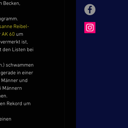
m Becken, 
rogramm.
sanne Reibel-
 
AK 60
 um 
ermerkt ist, 
t den Listen bei 
Min.) schwammen 
 gerade in einer 
o Männer und 
i Männern 
nen.
chen Rekord um 
 einen 