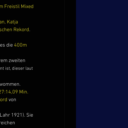
 Freistil Mixed 
n, Katja 
schen Rekord
.
s die 
400m 
hrem zweiten 
 ist, dieser laut 
hwommen.
27:14,09 Min.
ord 
von 
Lahr 1921). Sie 
reichen 