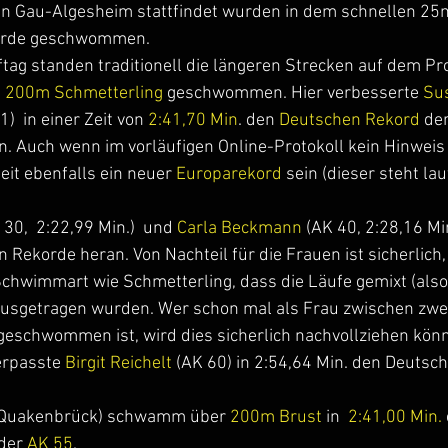
n Gau-Algesheim stattfindet wurden in dem schnellen 25
korde geschwommen.
ag standen traditionell die längeren Strecken auf dem P
 
200m Schmetterling
 geschwommen. Hier verbesserte 
Su
)  in einer Zeit von 
2:41,70 Min
. den 
Deutschen Rekord
 der
 Auch wenn im vorläufigen Online-Protokoll kein Hinweis v
eit ebenfalls ein neuer
 Europarekord 
sein (dieser steht lau
 30,  2:22,99 Min.)  und 
Carla Beckmann
 (AK 40, 2:28,16 
 Rekorde heran. Von Nachteil für die Frauen ist sicherlich,
chwimmart wie Schmetterling, dass die Läufe gemixt (als
usgetragen wurden. Wer schon mal als Frau zwischen zwe
eschwommen ist, wird dies sicherlich nachvollziehen kön
erpasste 
Birgit Reichelt
 (AK 60) in 2:54,64 Min. den Deuts
 Quakenbrück) schwamm über 
200m Brust
 in  
2:41,00 Min.
 der 
AK 55
.