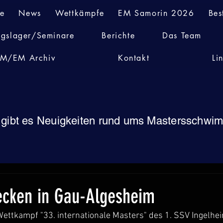
te
News
Wettkämpfe
EM Samorin 2026
Bes
ngslager/Seminare
Berichte
Das Team
M/EM Archiv
Kontakt
Li
 gibt es Neuigkeiten rund ums Mastersschw
ecken in Gau-Algesheim
ettkampf "33. internationale Masters" des 1. SSV Ingelhei