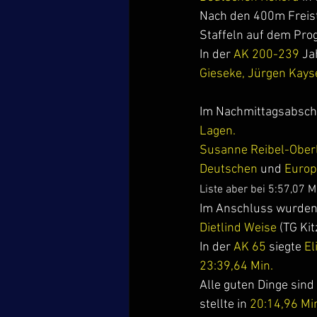
Nach den 400m Freist
Staffeln auf dem Pro
In der 
AK 200-239
 Ja
Gieseke, Jürgen Kays
Im Nachmittagsabschn
Lagen.
Susanne Reibel-Ober
Deutschen
 und 
Europ
Liste aber bei 5:57,07 Mi
Im Anschluss wurden d
Dietlind Weise
 (TG Ki
In der 
AK 65 
siegte 
El
23:39,64 Min.
Alle guten Dinge sind 
stellte in
 20:14,96 Mi