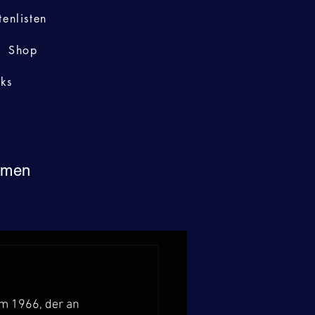
tenlisten
Shop
nks
immen
m 1966, der an 