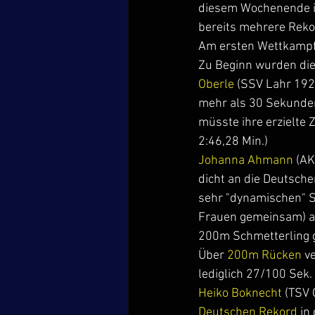
diesem Wochenende i
bereits mehrere Re
Am ersten Wettkampft
Zu Beginn wurden die
Oberle
 (SSV Lahr 1921
mehr als 30 Sekunden.
müsste ihre erzielte Z
2:46,28 Min.)
Johanna Ahmann
 (AK
dicht an die Deutschen
sehr "dynamischen" S
Frauen gemeinsam) a
200m Schmetterling g
Über
 200m Rücken
 v
lediglich 27/100 Sek.
Heiko Boknecht
 (TSV
Deutschen Rekord
 in