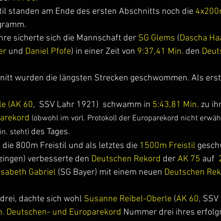
il standen am Ende des ersten Abschnitts noch die 
4x200m
gramm. 
hre sicherte sich die Mannschaft der
 SG Glems
 (
Dascha Haa
er 
und 
Daniel Pfofe
) in einer Zeit von 
9:37,41 Min.
 den 
Deut
itt wurden die längsten Strecken geschwommen. Als erste
le (AK 60
,  SSV Lahr 1921)  schwamm in 
5:43,81 Min.
 zu i
arekord
(obwohl im vorl. Protokoll der Europarekord nicht erwähnt
 des Tages. 
n. steht)
ie 800m Freistil und als letztes die 
1500m Freistil 
gesc
tzingen) verbesserte den 
Deutschen Rekord
 der 
AK 75
 auf  
isabeth Gabriel 
(SG Bayer) 
mit einem neuen
 Deutschen Rek
drei, dachte sich wohl 
Susanne Reibel-Oberle
 (
AK 60
, SSV 
n. Deutschen- und Europarekord
 Nummer drei ihres erfolg