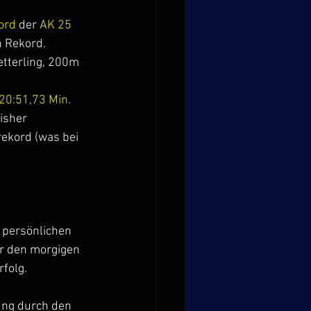
ord
 der 
AK 25 
n Rekord. 
tterling, 200m 
20:51,73 Min.
isher 
ekord (was bei 
n persönlichen 
r den morgigen 
rfolg.
ung durch den 