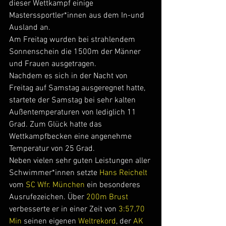
dieser Wettkampf einige 
Masterssportler*innen aus dem In-und 
Ausland an.
Am Freitag wurden bei strahlendem 
Sonnenschein die 1500m der Männer 
und Frauen ausgetragen. 
Nachdem es sich in der Nacht von 
Freitag auf Samstag ausgeregnet hatte, 
startete der Samstag bei sehr kalten 
Außentemperaturen von lediglich 11 
Grad. Zum Glück hatte das 
Wettkampfbecken eine angenehme 
Temperatur von 25 Grad.
Neben vielen sehr guten Leistungen aller 
Schwimmer*innen setzte 
Hans Reichelt
vom 
SC Wfr. München
 ein besonderes 
Ausrufezeichen. Über 
200m Brust 
verbesserte er in einer Zeit von 
3:57,70 
Min
 seinen eigenen 
Weltrekord
, der 
AK 