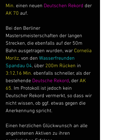
Min.
 einen neuen 
Deutschen Rekord
 der 
AK 70
 auf.
Bei den Berliner 
Mastersmeisterschaften der langen 
Strecken, die ebenfalls auf der 50m 
Bahn ausgetragen wurden, war 
Cornelia 
Moritz
, von den 
Wasserfreunden 
Spandau 04
, über 
200m Rücken 
in 
3:12,16 Min.
 ebenfalls schneller, als der 
bestehende 
Deutsche Rekord
, der 
AK 
65
. Im Protokoll ist jedoch kein 
Deutscher Rekord vermerkt, so dass wir 
nicht wissen, ob ggf. etwas gegen die 
Anerkennung spricht.
Einen herzlichen Glückwunsch an alle 
angetretenen Aktiven zu ihren 