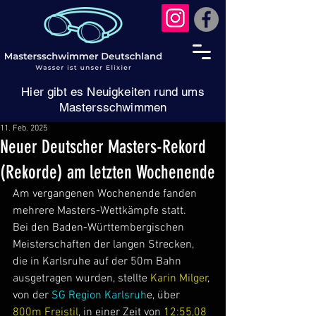
Hier gibt es Neuigkeiten rund ums
Mastersschwimmen
11. Feb. 2025
Neuer Deutscher Masters-Rekord
(Rekorde) am letzten Wochenende
Am vergangenen Wochenende fanden 
mehrere Masters-Wettkämpfe statt.
Bei den Baden-Württembergischen 
Meisterschaften der langen Strecken, 
die in Karlsruhe auf der 50m Bahn 
ausgetragen wurden, stellte 
Karin Milger
, 
von der
 SG Region Karlsruh
e, über 
800m Freistil
, in einer Zeit von 
12:55,08 